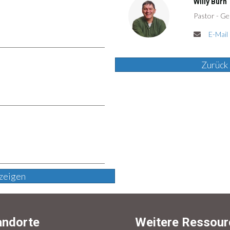
Willy Burn
Pastor - Ge
E-Mail
Zurück 
zeigen
andorte
Weitere Ressour