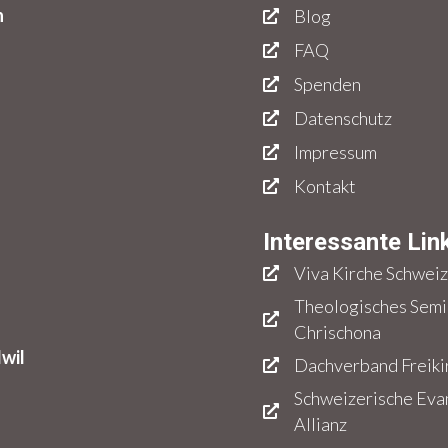
n
Blog
FAQ
Spenden
Datenschutz
Impressum
Kontakt
Interessante Lin
Viva Kirche Schwei
Theologisches Semin
Chrischona
dwil
Dachverband Freiki
Schweizerische Eva
Allianz