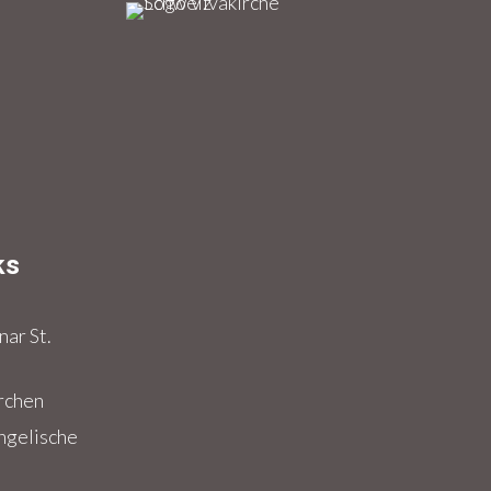
ks
z
ar St.
rchen
ngelische