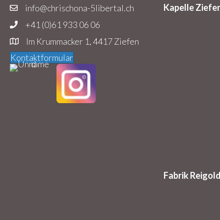
Kapelle Ziefe
info@chrischona-5libertal.ch
+41 (0)61 933 06 06
Im Krummacker 1, 4417 Ziefen
Kontaktformular
Fabrik Reigol