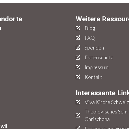
andorte
Weitere Ressour
n
Blog
FAQ
Spenden
Datenschutz
Impressum
Kontakt
Interessante Lin
Viva Kirche Schwei
Theologisches Semin
Chrischona
dwil
Dachverband Freiki