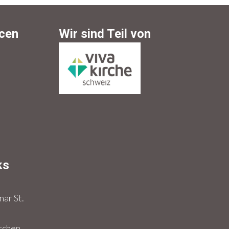
cen
Wir sind Teil von
ks
z
ar St.
rchen