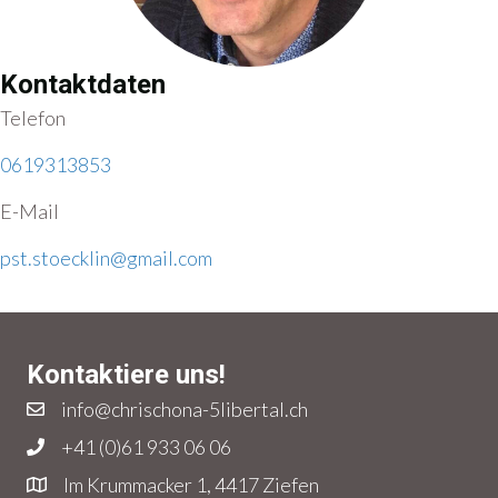
Kontaktdaten
Telefon
0619313853
E-Mail
pst.stoecklin@gmail.com
Kontaktiere uns!
info@chrischona-5libertal.ch
+41 (0)61 933 06 06
Im Krummacker 1, 4417 Ziefen