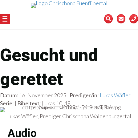
Gesucht und
gerettet
Datum:
16. November 2025 |
Prediger/in:
Lukas Wäfler
Serie:
|
Bibeltext:
Lukas 10, 19
Lukas Wäfler, Prediger Chrischona Waldenburgertal
Audio